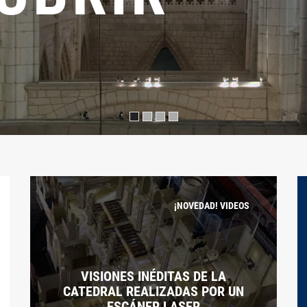
ACTIVIDADES
¡NOVEDAD! VIDEOS
ACTI
UN PÓRTICO DE CINE: ALTAS
UN 
CAPACIDADES
AIT
VISIONES INÉDITAS DE LA
CATEDRAL REALIZADAS POR UN
ESCÁNER LASER
VER MÁS
V