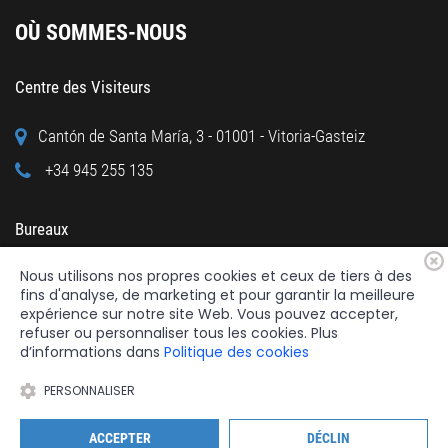
OÙ SOMMES-NOUS
Centre des Visiteurs
Cantón de Santa María, 3 - 01001 - Vitoria-Gasteiz
+34 945 255 135
Bureaux
Nous utilisons nos propres cookies et ceux de tiers à des
Calle Cuchillería, 95 - 01001 - Vitoria-Gasteiz
fins d'analyse, de marketing et pour garantir la meilleure
+34 945 122 160
expérience sur notre site Web. Vous pouvez accepter,
refuser ou personnaliser tous les cookies. Plus
d’informations dans
Politique des cookies
PERSONNALISER
2026 © Fundación Catedral Santa María
Tous droits réservés.
ACCEPTER
DÉCLIN