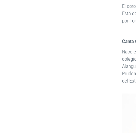
El cor
Está c
por To
Canta
Nace e
colegi
Alangu
Pruden
del Es