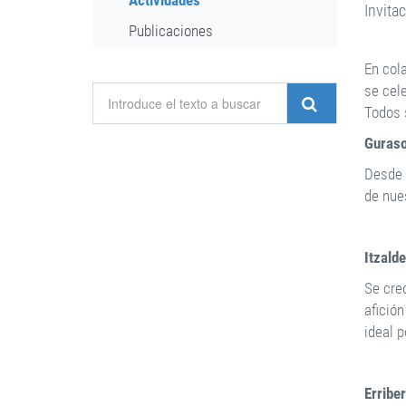
Actividades
Invita
Publicaciones
En col
se cel
Todos 
Guras
Desde 1
de nue
Itzalde
Se cre
afició
ideal 
Erriber