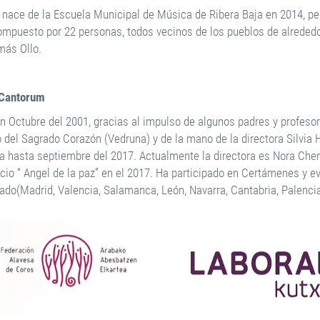
o nace de la Escuela Municipal de Música de Ribera Baja en 2014, p
ompuesto por 22 personas, todos vecinos de los pueblos de alrededor
más Ollo.
 Cantorum
n Octubre del 2001, gracias al impulso de algunos padres y profeso
o del Sagrado Corazón (Vedruna) y de la mano de la directora Silvi
a hasta septiembre del 2017. Actualmente la directora es Nora Chen
cio “ Angel de la paz” en el 2017. Ha participado en Certámenes y e
tado(Madrid, Valencia, Salamanca, León, Navarra, Cantabria, Palencia