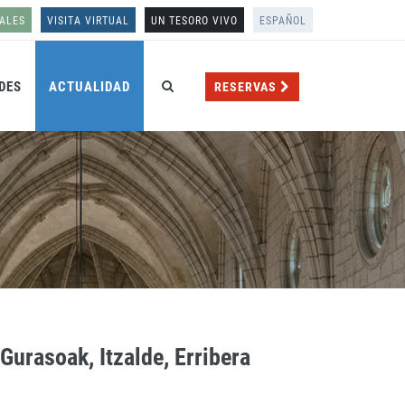
ALES
VISITA VIRTUAL
UN TESORO VIVO
ESPAÑOL
DES
ACTUALIDAD
RESERVAS
Gurasoak, Itzalde, Erribera