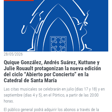
28/05/2026
Quique González, Andrés Suárez, Kuttune y
Julie Rouault protagonizan la nueva edición
del ciclo “Abierto por Concierto” en la
Catedral de Santa María
Las citas musicales se celebrarán en julio (días 17 y 18) y en
septiembre (días 4 y 5), en el Pórtico, a partir de las 20:00
horas.
El público general podrá adquirir los abonos a través de la