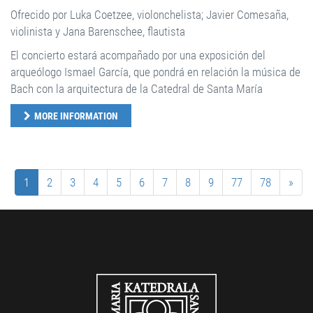
Ofrecido por Luka Coetzee, violonchelista; Javier Comesaña,
violinista y Jana Barenschee, flautista
El concierto estará acompañado por una exposición del
arqueólogo Ismael García, que pondrá en relación la música de
Bach con la arquitectura de la Catedral de Santa María
MORE INFORMATION
1
2
3
4
5
6
7
8
9
77
78
»