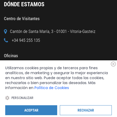
DÓNDE ESTAMOS
Centro de Visitantes
Cantón de Santa María, 3 - 01001 - Vitoria-Gasteiz
+34 945 255 135
Oficinas
Utilizamos cookies propias y de terceros para fines
Calle Cuchillería, 95 - 01001 - Vitoria-Gasteiz
analíticos, de marketing y asegurar la mejor experiencia
+34 945 122 160
en nuestro sitio web. Puede aceptar todas las cookies,
rechazarlas o bien personalizar las deseadas. Más
información en
Política de Cookies
PERSONALIZAR
2026 © Fundación Catedral Santa María
Todos los derechos reservados.
ACEPTAR
RECHAZAR