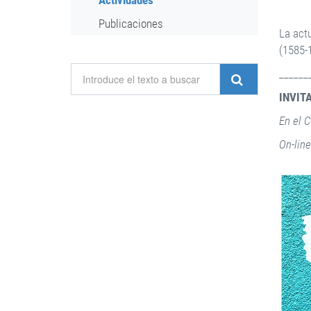
Actividades
Publicaciones
La act
(1585-
______
INVIT
En el 
On-lin