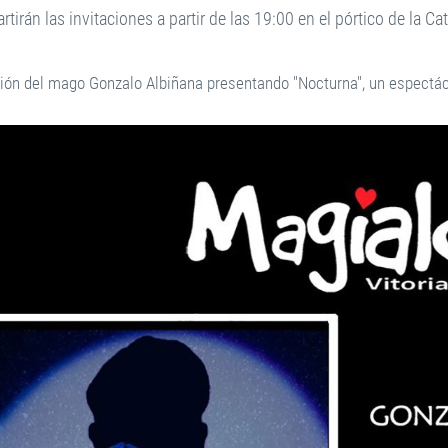
rtirán las invitaciones a partir de las 19:00 en el pórtico de la Ca
ión del mago Gonzalo Albiñana presentando "Nocturna", un espectá