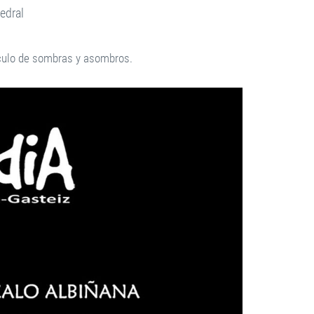
tedral
culo de sombras y asombros.