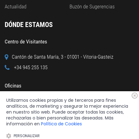
Actualidad
Buzón de Sugerencias
DÓNDE ESTAMOS
Centro de Visitantes
Cantón de Santa María, 3 - 01001 - Vitoria-Gasteiz
+34 945 255 135
Oficinas
Utilizamos cookies propias y de terceros para fines
Calle Cuchillería, 95 - 01001 - Vitoria-Gasteiz
analíticos, de marketing y asegurar la mejor experiencia
+34 945 122 160
en nuestro sitio web. Puede aceptar todas las cookies,
rechazarlas o bien personalizar las deseadas. Más
información en
Política de Cookies
PERSONALIZAR