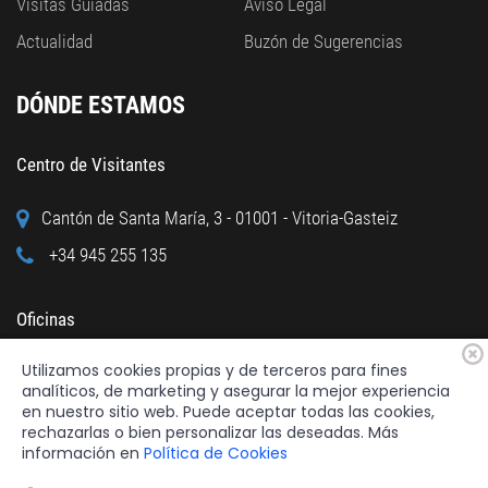
Visitas Guiadas
Aviso Legal
Actualidad
Buzón de Sugerencias
DÓNDE ESTAMOS
Centro de Visitantes
Cantón de Santa María, 3 - 01001 - Vitoria-Gasteiz
+34 945 255 135
Oficinas
Utilizamos cookies propias y de terceros para fines
Calle Cuchillería, 95 - 01001 - Vitoria-Gasteiz
analíticos, de marketing y asegurar la mejor experiencia
+34 945 122 160
en nuestro sitio web. Puede aceptar todas las cookies,
rechazarlas o bien personalizar las deseadas. Más
información en
Política de Cookies