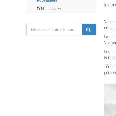
Actividades
Invita
Publicaciones
Voces 
de Lab
La entr
Visita
Los lu
Fundad
Todas l
pórtico