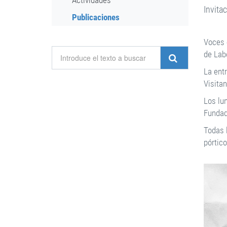
Actividades
Invita
Publicaciones
Voces 
de Lab
La entr
Visita
Los lu
Fundad
Todas l
pórtico