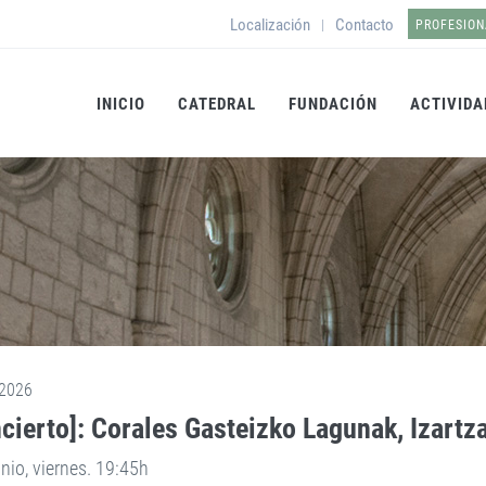
Localización
Contacto
|
PROFESION
INICIO
CATEDRAL
FUNDACIÓN
ACTIVIDA
2026
cierto]: Corales Gasteizko Lagunak, Izartz
unio, viernes. 19:45h