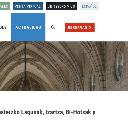
ALES
VISITA VIRTUAL
UN TESORO VIVO
ESPAÑOL
DES
ACTUALIDAD
RESERVAS
asteizko Lagunak, Izartza, Bi-Hotsak y