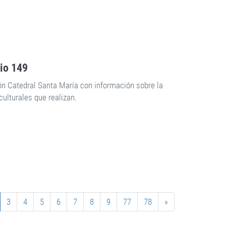
rio 149
ón Catedral Santa María con información sobre la
culturales que realizan.
3
4
5
6
7
8
9
77
78
»