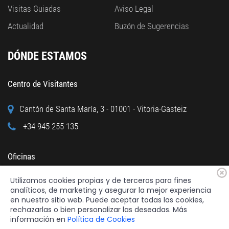
Visitas Guiadas
Aviso Legal
Actualidad
Buzón de Sugerencias
DÓNDE ESTAMOS
Centro de Visitantes
Cantón de Santa María, 3 - 01001 - Vitoria-Gasteiz
+34 945 255 135
Oficinas
Utilizamos cookies propias y de terceros para fines
Calle Cuchillería, 95 - 01001 - Vitoria-Gasteiz
analíticos, de marketing y asegurar la mejor experiencia
+34 945 122 160
en nuestro sitio web. Puede aceptar todas las cookies,
rechazarlas o bien personalizar las deseadas. Más
información en
Política de Cookies