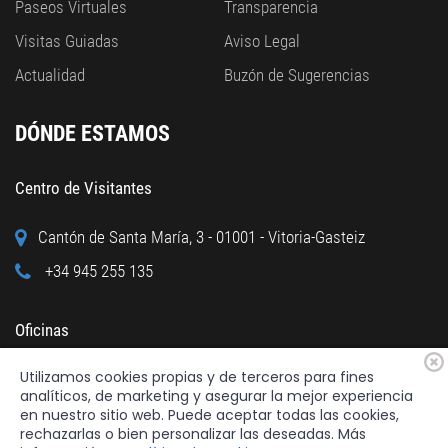
Paseos Virtuales
Transparencia
Visitas Guiadas
Aviso Legal
Actualidad
Buzón de Sugerencias
DÓNDE ESTAMOS
Centro de Visitantes
Cantón de Santa María, 3 - 01001 - Vitoria-Gasteiz
+34 945 255 135
Oficinas
Utilizamos cookies propias y de terceros para fines
Calle Cuchillería, 95 - 01001 - Vitoria-Gasteiz
analíticos, de marketing y asegurar la mejor experiencia
+34 945 122 160
en nuestro sitio web. Puede aceptar todas las cookies,
rechazarlas o bien personalizar las deseadas. Más