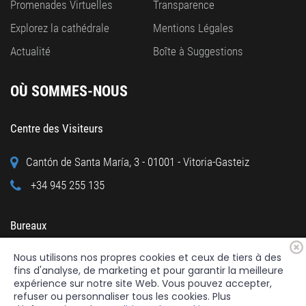
Promenades Virtuelles
Transparence
Explorez la cathédrale
Mentions Légales
Actualité
Boîte à Suggestions
OÙ SOMMES-NOUS
Centre des Visiteurs
Cantón de Santa María, 3 - 01001 - Vitoria-Gasteiz
+34 945 255 135
Bureaux
Nous utilisons nos propres cookies et ceux de tiers à des
Calle Cuchillería, 95 - 01001 - Vitoria-Gasteiz
fins d'analyse, de marketing et pour garantir la meilleure
+34 945 122 160
expérience sur notre site Web. Vous pouvez accepter,
refuser ou personnaliser tous les cookies. Plus