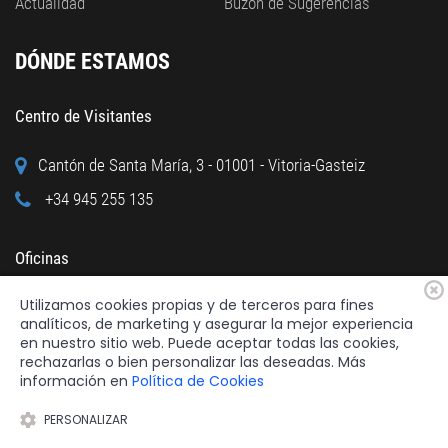
Actualidad
Buzón de Sugerencias
DÓNDE ESTAMOS
Centro de Visitantes
Cantón de Santa María, 3 - 01001 - Vitoria-Gasteiz
+34 945 255 135
Oficinas
Utilizamos cookies propias y de terceros para fines
Calle Cuchillería, 95 - 01001 - Vitoria-Gasteiz
analíticos, de marketing y asegurar la mejor experiencia
+34 945 122 160
en nuestro sitio web. Puede aceptar todas las cookies,
rechazarlas o bien personalizar las deseadas. Más
información en
Política de Cookies
PERSONALIZAR