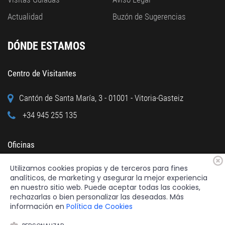
Actualidad
Buzón de Sugerencias
DÓNDE ESTAMOS
Centro de Visitantes
Cantón de Santa María, 3 - 01001 - Vitoria-Gasteiz
+34 945 255 135
Oficinas
Utilizamos cookies propias y de terceros para fines
Calle Cuchillería, 95 - 01001 - Vitoria-Gasteiz
analíticos, de marketing y asegurar la mejor experiencia
+34 945 122 160
en nuestro sitio web. Puede aceptar todas las cookies,
rechazarlas o bien personalizar las deseadas. Más
información en
Política de Cookies