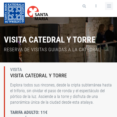
VISITA CATEDRAL Y TORRE
RESERVA DE VISITAS GUIADAS A LA CATEDRAL
VISITA
VISITA CATEDRAL Y TORRE
Explora todos sus rincones, desde la cripta subterránea hasta
el triforio, sin olvidar el paso de ronda y el espectáculo del
pórtico de la luz. Asciende a la torre y disfruta de una
panorámica única de la ciudad desde esta atalaya.
TARIFA ADULTO: 11€