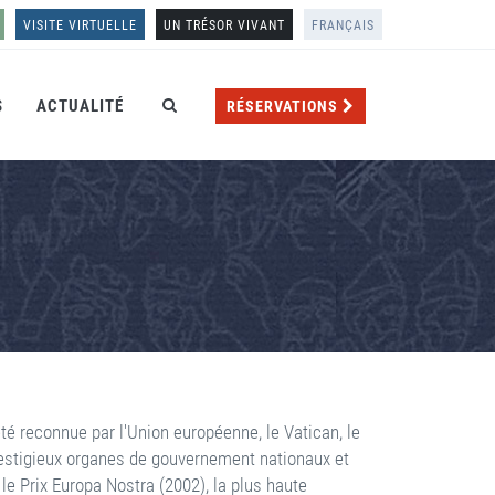
VISITE VIRTUELLE
UN TRÉSOR VIVANT
FRANÇAIS
S
ACTUALITÉ
RÉSERVATIONS
té reconnue par l'Union européenne, le Vatican, le
restigieux organes de gouvernement nationaux et
 le Prix Europa Nostra (2002), la plus haute