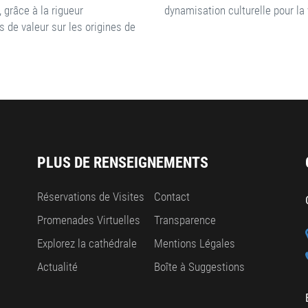
 grâce à la rigueur
dynamisation culturelle pour la 
 de valeur sur les origines de
PLUS DE RENSEIGNEMENTS
Réservations de Visites
Contact
Promenades Virtuelles
Transparence
Explorez la cathédrale
Mentions Légales
Actualité
Boîte à Suggestions