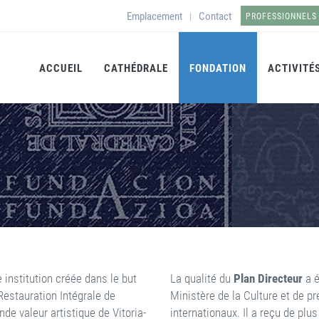
Emplacement
Contact
|
PROFESSIONNELS
ACCUEIL
CATHÉDRALE
FONDATION
ACTIVITÉ
 institution créée dans le but
La qualité du
Plan Directeur
a é
Restauration Intégrale de
Ministère de la Culture et de p
de valeur artistique de Vitoria-
internationaux. Il a reçu de plus