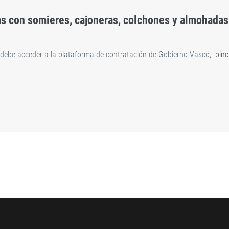
s con somieres, cajoneras, colchones y almohadas e
o debe acceder a la plataforma de contratación de Gobierno Vasco,
pinc