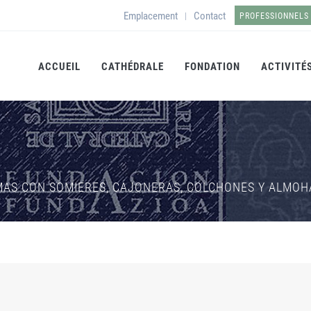
Emplacement
Contact
|
PROFESSIONNELS
ACCUEIL
CATHÉDRALE
FONDATION
ACTIVITÉ
MAS CON SOMIERES, CAJONERAS, COLCHONES Y ALMOHA