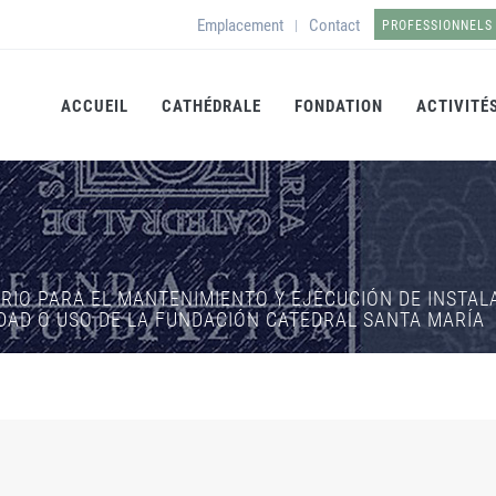
Emplacement
Contact
|
PROFESSIONNELS
ACCUEIL
CATHÉDRALE
FONDATION
ACTIVITÉ
IO PARA EL MANTENIMIENTO Y EJECUCIÓN DE INSTALA
EDAD O USO DE LA FUNDACIÓN CATEDRAL SANTA MARÍA