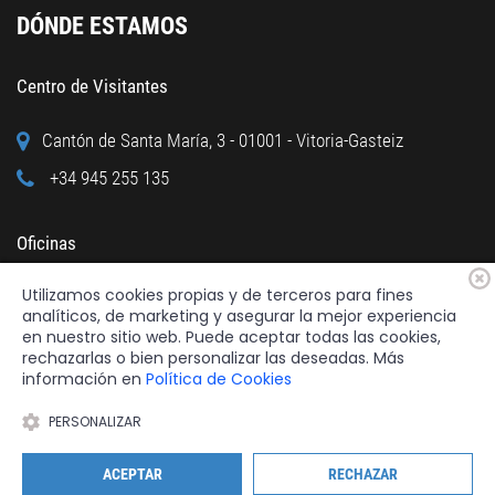
DÓNDE ESTAMOS
Centro de Visitantes
Cantón de Santa María, 3 - 01001 - Vitoria-Gasteiz
+34 945 255 135
Oficinas
Utilizamos cookies propias y de terceros para fines
Calle Cuchillería, 95 - 01001 - Vitoria-Gasteiz
analíticos, de marketing y asegurar la mejor experiencia
+34 945 122 160
en nuestro sitio web. Puede aceptar todas las cookies,
rechazarlas o bien personalizar las deseadas. Más
información en
Política de Cookies
PERSONALIZAR
2026 © Fundación Catedral Santa María
Todos los derechos reservados.
ACEPTAR
RECHAZAR