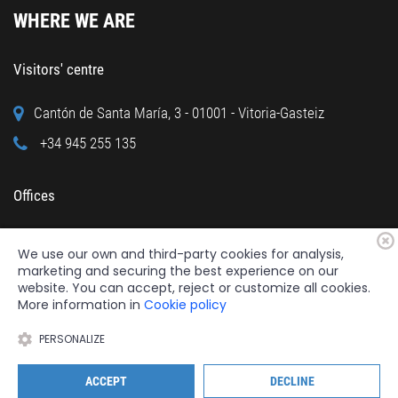
WHERE WE ARE
Visitors' centre
Cantón de Santa María, 3 - 01001 - Vitoria-Gasteiz
+34 945 255 135
Offices
Calle Cuchillería, 95 - 01001 - Vitoria-Gasteiz
We use our own and third-party cookies for analysis,
+34 945 122 160
marketing and securing the best experience on our
website. You can accept, reject or customize all cookies.
More information in
Cookie policy
PERSONALIZE
2026 © Fundación Catedral Santa María
All rights reserved.
ACCEPT
DECLINE