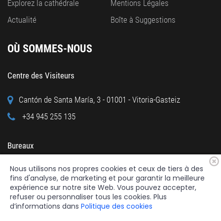
Explorez la cathédrale
Mentions Légales
Actualité
Boîte à Suggestions
OÙ SOMMES-NOUS
Centre des Visiteurs
Cantón de Santa María, 3 - 01001 - Vitoria-Gasteiz
+34 945 255 135
Bureaux
Nous utilisons nos propres cookies et ceux de tiers à des
Calle Cuchillería, 95 - 01001 - Vitoria-Gasteiz
fins d'analyse, de marketing et pour garantir la meilleure
+34 945 122 160
expérience sur notre site Web. Vous pouvez accepter,
refuser ou personnaliser tous les cookies. Plus
d’informations dans
Politique des cookies