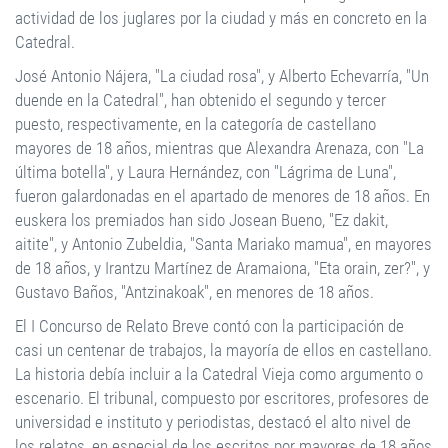
actividad de los juglares por la ciudad y más en concreto en la
Catedral.
José Antonio Nájera, "La ciudad rosa", y Alberto Echevarría, "Un
duende en la Catedral", han obtenido el segundo y tercer
puesto, respectivamente, en la categoría de castellano
mayores de 18 años, mientras que Alexandra Arenaza, con "La
última botella", y Laura Hernández, con "Lágrima de Luna",
fueron galardonadas en el apartado de menores de 18 años. En
euskera los premiados han sido Josean Bueno, "Ez dakit,
aitite", y Antonio Zubeldia, "Santa Mariako mamua", en mayores
de 18 años, y Irantzu Martínez de Aramaiona, "Eta orain, zer?", y
Gustavo Baños, "Antzinakoak", en menores de 18 años.
El I Concurso de Relato Breve contó con la participación de
casi un centenar de trabajos, la mayoría de ellos en castellano.
La historia debía incluir a la Catedral Vieja como argumento o
escenario. El tribunal, compuesto por escritores, profesores de
universidad e instituto y periodistas, destacó el alto nivel de
los relatos, en especial de los escritos por mayores de 18 años