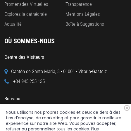
Promenades Virtuelles
Transparence
Explorez la cathédrale
Mentions Légales
Actualité
Boîte à Suggestions
OÙ SOMMES-NOUS
Centre des Visiteurs
Cantón de Santa María, 3 - 01001 - Vitoria-Gasteiz
+34 945 255 135
Bureaux
Nous utilisons nos propres cookies et ceux de tiers à des
Calle Cuchillería, 95 - 01001 - Vitoria-Gasteiz
fins d'analyse, de marketing et pour garantir la meilleure
+34 945 122 160
expérience sur notre site Web. Vous pouvez accepter,
refuser ou personnaliser tous les cookies. Plus