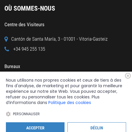
OÙ SOMMES-NOUS
Centre des Visiteurs
Cantón de Santa María, 3 - 01001 - Vitoria-Gasteiz
+34 945 255 135
Bureaux
Nous utilisons nos propres cookies et ceux de tiers à des
Calle Cuchillería, 95 - 01001 - Vitoria-Gasteiz
fins d'analyse, de marketing et pour garantir la meilleure
+34 945 122 160
expérience sur notre site Web. Vous pouvez accepter,
refuser ou personnaliser tous les cookies. Plus
d’informations dans
Politique des cookies
PERSONNALISER
2026 © Fundación Catedral Santa María
Tous droits réservés.
ACCEPTER
DÉCLIN