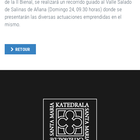
de la II Bienal, se realizará un recorrido guiado al Valle Salado
de Salinas de Añana (Domingo 24, 09.30 horas) donde se
presentarán las diversas actuaciones emprendidas en el
mismo.
RETOUR