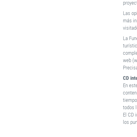
proyec
Las op
más in
visita
La Fun
turísti
comple
web (ww
Precis
CD int
En est
conten
tiempo
todos l
El CD i
los pun