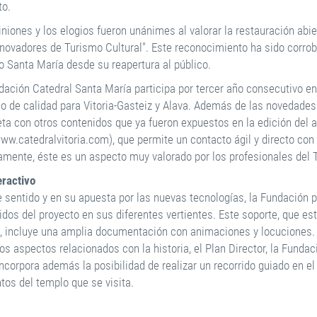
to.
iniones y los elogios fueron unánimes al valorar la restauración abi
novadores de Turismo Cultural". Este reconocimiento ha sido corro
do Santa María desde su reapertura al público.
dación Catedral Santa María participa por tercer año consecutivo en
co de calidad para Vitoria-Gasteiz y Alava. Además de las novedades 
ta con otros contenidos que ya fueron expuestos en la edición del a
w.catedralvitoria.com), que permite un contacto ágil y directo con e
amente, éste es un aspecto muy valorado por los profesionales del 
eractivo
e sentido y en su apuesta por las nuevas tecnologías, la Fundación p
idos del proyecto en sus diferentes vertientes. Este soporte, que est
, incluye una amplia documentación con animaciones y locuciones. 
os aspectos relacionados con la historia, el Plan Director, la Fundac
ncorpora además la posibilidad de realizar un recorrido guiado en el
tos del templo que se visita.