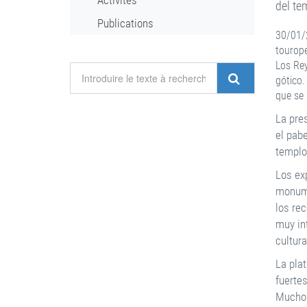
Activités
del te
Publications
30/01/2
tourope
Los Rey
gótico.
que se 
La pre
el pab
templo
Los ex
monume
los re
muy in
cultura
La pla
fuertes
Muchos