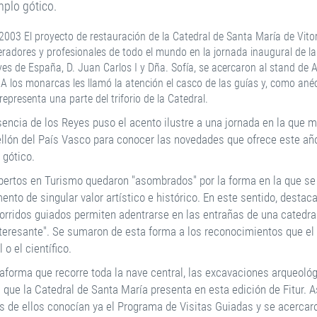
mplo gótico.
003 El proyecto de restauración de la Catedral de Santa María de Vitor
radores y profesionales de todo el mundo en la jornada inaugural de la
es de España, D. Juan Carlos I y Dña. Sofía, se acercaron al stand de A
 A los monarcas les llamó la atención el casco de las guías y, como ané
representa una parte del triforio de la Catedral.
sencia de los Reyes puso el acento ilustre a una jornada en la que m
ellón del País Vasco para conocer las novedades que ofrece este añ
 gótico.
pertos en Turismo quedaron "asombrados" por la forma en la que se h
nto de singular valor artístico e histórico. En este sentido, destac
corridos guiados permiten adentrarse en las entrañas de una catedra
teresante". Se sumaron de esta forma a los reconocimientos que el
l o el científico.
taforma que recorre toda la nave central, las excavaciones arqueológ
 que la Catedral de Santa María presenta en esta edición de Fitur. A
 de ellos conocían ya el Programa de Visitas Guiadas y se acercaro