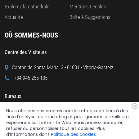
Explorez la cathédrale
Mentions Légales
Actualité
Boîte à Suggestions
OÙ SOMMES-NOUS
Centre des Visiteurs
Cantón de Santa María, 3 - 01001 - Vitoria-Gasteiz
+34 945 255 135
Bureaux
Nous utilisons nos propres cookies et ceux de tiers à des
Calle Cuchillería, 95 - 01001 - Vitoria-Gasteiz
fins d'analyse, de marketing et pour garantir la meilleure
+34 945 122 160
expérience sur notre site Web. Vous pouvez accepter,
refuser ou personnaliser tous les cookies. Plus
d’informations dans
Politique des cookies