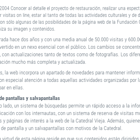
004 Conocer al detalle el proyecto de restauración, realizar una especta
r visitas on line, estar al tanto de todas las actividades culturales y d
on sólo algunas de las posibilidades de la página web de la Fundación
iza su imagen y contenidos.
rada hace dos años y con una media anual de 50.000 visitas y 600.
vertido en un nexo esencial con el público. Los cambios se concent
o, con actualizaciones tanto de textos como de fotografías. Los dif
ación mucho más completa y actualizada.
, la web incorpora un apartado de novedades para mantener informad
con especial atención a todas aquellas actividades organizadas por 
par en ellas.
de pantallas y salvapantallas
ro lado, un sistema de búsquedas permite un rápido acceso a la infor
cación con los internautas, con un sistema de reserva de visitas m
s y páginas de interés a la web de la Catedral Vieja. Además, quien
 de pantalla y un salvapantallas con motivos de la Catedral.
n virtud de esta página reside en que sus contenidos están dirigidos