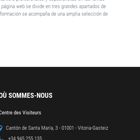
La página web se divide en tres grandes apartados de
 información se acompaña de una amplia selección de
OÙ SOMMES-NOUS
Centre des Visiteurs
Cantón de Santa María, 3 - 01001 - Vitoria-Gasteiz
+34 945 255 135