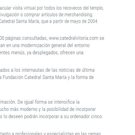
cular visita virtual por todos los recovecos del templo,
e divulgación o comprar artículos de merchandising.
 Catedral Santa María, que a partir de mayo de 2004
000 páginas consultadas, www.catedralvitoria.com se
ran en una modernización general del entorno
erentes menús, ya desplegados, ofrecen una
os a los internautas de las noticias de última
la Fundación Catedral Santa María y la forma de
mación. De igual forma se intensifica la
ucho más moderno y la posibilidad de incorporar
es lo deseen podrán incorporar a su ordenador cinco
 tanto a profesionales y especialistas en las ramas