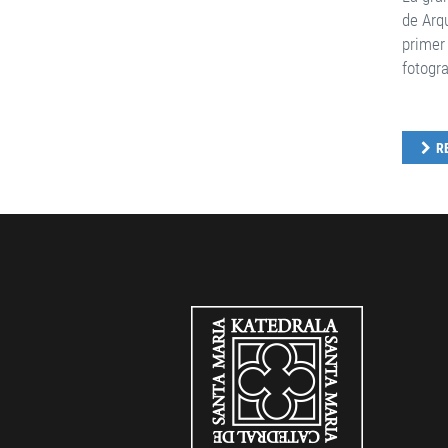
de Arq
primer
fotogra
R