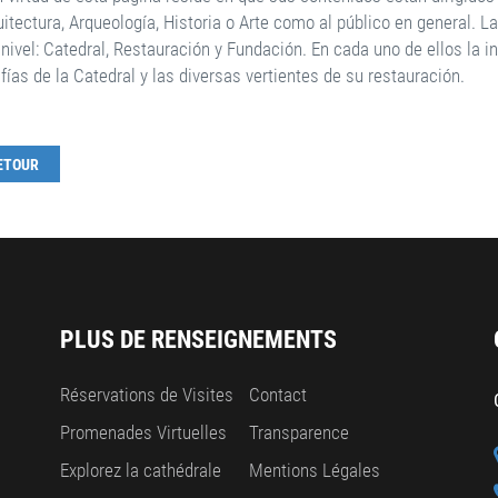
uitectura, Arqueología, Historia o Arte como al público en general. 
 nivel: Catedral, Restauración y Fundación. En cada uno de ellos la
fías de la Catedral y las diversas vertientes de su restauración.
ETOUR
PLUS DE RENSEIGNEMENTS
Réservations de Visites
Contact
Promenades Virtuelles
Transparence
Explorez la cathédrale
Mentions Légales