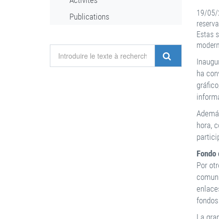
Activités
19/05/2
Publications
reserva
Estas s
modern
Inaugu
ha con
gráfic
inform
Además
hora, 
partici
Fondo 
Por ot
comuni
enlace
fondos
La gra