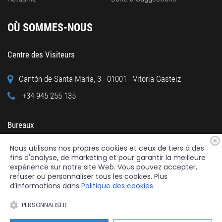
OÙ SOMMES-NOUS
Centre des Visiteurs
Cantón de Santa María, 3 - 01001 - Vitoria-Gasteiz
+34 945 255 135
Bureaux
Nous utilisons nos propres cookies et ceux de tiers à des
Calle Cuchillería, 95 - 01001 - Vitoria-Gasteiz
fins d'analyse, de marketing et pour garantir la meilleure
+34 945 122 160
expérience sur notre site Web. Vous pouvez accepter,
refuser ou personnaliser tous les cookies. Plus
d’informations dans
Politique des cookies
PERSONNALISER