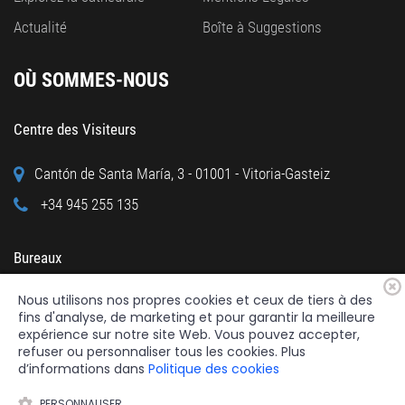
Actualité
Boîte à Suggestions
OÙ SOMMES-NOUS
Centre des Visiteurs
Cantón de Santa María, 3 - 01001 - Vitoria-Gasteiz
+34 945 255 135
Bureaux
Nous utilisons nos propres cookies et ceux de tiers à des
Calle Cuchillería, 95 - 01001 - Vitoria-Gasteiz
fins d'analyse, de marketing et pour garantir la meilleure
+34 945 122 160
expérience sur notre site Web. Vous pouvez accepter,
refuser ou personnaliser tous les cookies. Plus
d’informations dans
Politique des cookies
PERSONNALISER