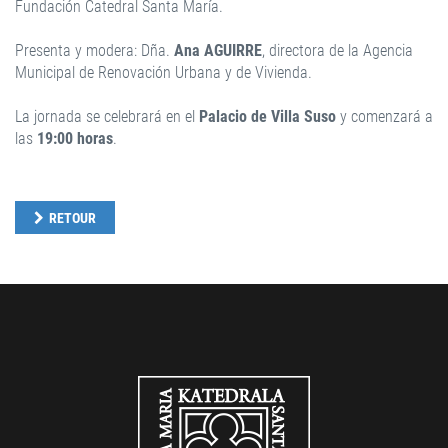
Fundación Catedral Santa María.
Presenta y modera: Dña.
Ana AGUIRRE
, directora de la Agencia
Municipal de Renovación Urbana y de Vivienda.
La jornada se celebrará en el
Palacio de Villa Suso
y comenzará a
las
19:00 horas
.
RETOUR