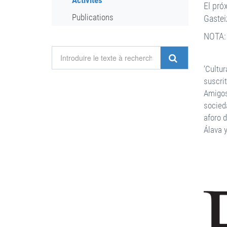
Activités
El pró
Publications
Gastei
NOTA: 
‘Cultu
suscri
Amigos
socied
aforo 
Álava 