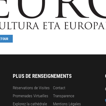
ETOUR
PLUS DE RENSEIGNEMENTS
Réservations de Visites
Contact
Promenades Virtuelles
Transparence
Explorez la cathédrale
Mentions Légales