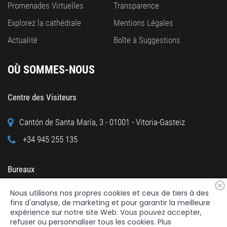
Promenades Virtuelles
Transparence
Explorez la cathédrale
Mentions Légales
Actualité
Boîte à Suggestions
OÙ SOMMES-NOUS
Centre des Visiteurs
Cantón de Santa María, 3 - 01001 - Vitoria-Gasteiz
+34 945 255 135
Bureaux
Nous utilisons nos propres cookies et ceux de tiers à des
Calle Cuchillería, 95 - 01001 - Vitoria-Gasteiz
fins d'analyse, de marketing et pour garantir la meilleure
+34 945 122 160
expérience sur notre site Web. Vous pouvez accepter,
refuser ou personnaliser tous les cookies. Plus