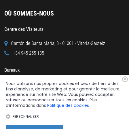
OÙ SOMMES-NOUS
Centre des Visiteurs
Cantón de Santa María, 3 - 01001 - Vitoria-Gasteiz
+34 945 255 135
Bureaux
Nous utilisons nos propres cookies et ceux de tiers à des
Calle Cuchillería, 95 - 01001 - Vitoria-Gasteiz
fins d'analyse, de marketing et pour garantir la meilleure
+34 945 122 160
expérience sur notre site Web. Vous pouvez accepter,
refuser ou personnaliser tous les cookies. Plus
d’informations dans
Politique des cookies
PERSONNALISER