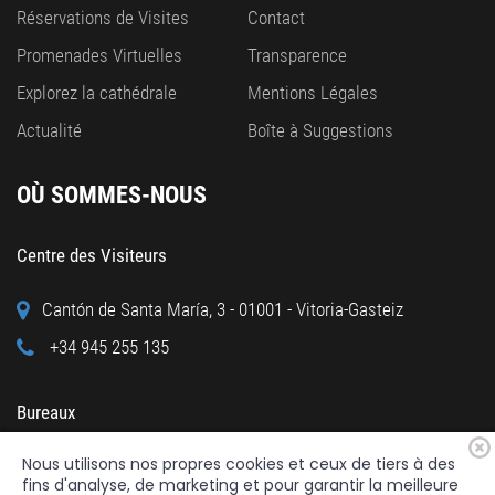
Réservations de Visites
Contact
Promenades Virtuelles
Transparence
Explorez la cathédrale
Mentions Légales
Actualité
Boîte à Suggestions
OÙ SOMMES-NOUS
Centre des Visiteurs
Cantón de Santa María, 3 - 01001 - Vitoria-Gasteiz
+34 945 255 135
Bureaux
Nous utilisons nos propres cookies et ceux de tiers à des
Calle Cuchillería, 95 - 01001 - Vitoria-Gasteiz
fins d'analyse, de marketing et pour garantir la meilleure