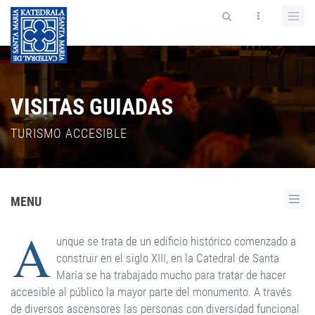
VISITAS GUIADAS
TURISMO ACCESIBLE
MENU
A
unque se trata de un edificio histórico comenzado a
construir en el siglo XIII, en la Catedral de Santa
María se ha trabajado mucho para tratar de hacer
accesible al público la mayor parte del monumento. A través
de diversos ascensores las personas con diversidad funcional