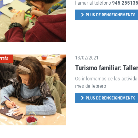
llamar al teléfono
945 255135
PLUS DE RENSEIGNEMENTS
13/02/2021
VITÉS
Turismo familiar: Talle
Os informamos de las actividad
mes de febrero
PLUS DE RENSEIGNEMENTS