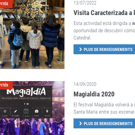
13/07/2022
VITÉS
Visita Caracterizada a 
Esta actividad está dirigida a
n
oportunidad de descubrir cómo
Catedral.
PLUS DE RENSEIGNEMENTS
14/09/2020
VITÉS
Magialdia 2020
El festival Magialdia volverá a
Santa María entre sus escenar
PLUS DE RENSEIGNEMENTS