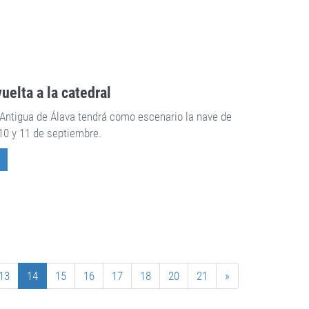
uelta a la catedral
ntigua de Álava tendrá como escenario la nave de
 10 y 11 de septiembre.
13
14
15
16
17
18
20
21
»