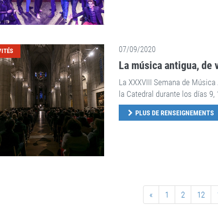
07/09/2020
VITÉS
La música antigua, de v
La XXXVIII Semana de Música A
la Catedral durante los días 9,
PLUS DE RENSEIGNEMENTS
«
1
2
12