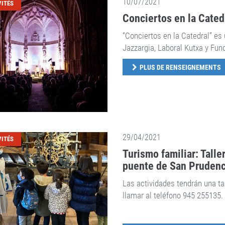
10/07/2021
VITÉS
Conciertos en la Cated
“Conciertos en la Catedral” es 
Jazzargia, Laboral Kutxa y Fun
PLUS DE RENSEIGNEMENTS
29/04/2021
VITÉS
Turismo familiar: Talle
puente de San Prudenc
Las actividades tendrán una tar
llamar al teléfono 945 255135.