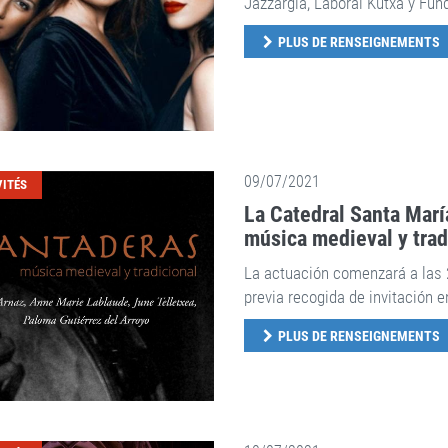
Jazzargia, Laboral Kutxa y Fun
PLUS DE RENSEIGNEMENTS
09/07/2021
VITÉS
La Catedral Santa María
música medieval y trad
La actuación comenzará a las 2
previa recogida de invitación e
PLUS DE RENSEIGNEMENTS