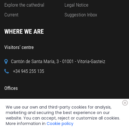
Explore the cathedral
Legal Notice
Current
Suggestion Inbox
WHERE WE ARE
Visitors' centre
Cantón de Santa María, 3 - 01001 - Vitoria-Gasteiz
+34 945 255 135
Offices
Calle Cuchillería, 95 - 01001 - Vitoria-Gasteiz
We use our own and third-party cookies for analysis,
+34 945 122 160
marketing and securing the best experience on our
website. You can accept, reject or customize all cookies.
More information in
Cookie policy