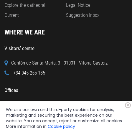
Explore the cathedral
Legal Notice
Current
Suggestion Inbox
WHERE WE ARE
Visitors' centre
Cantón de Santa María, 3 - 01001 - Vitoria-Gasteiz
+34 945 255 135
Offices
Calle Cuchillería, 95 - 01001 - Vitoria-Gasteiz
We use our own and third-party cookies for analysis,
+34 945 122 160
marketing and securing the best experience on our
website. You can accept, reject or customize all cookies.
More information in
Cookie policy