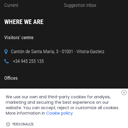
Current
Suggestion Inbox
WHERE WE ARE
Visitors' centre
Cantón de Santa María, 3 - 01001 - Vitoria-Gasteiz
+34 945 255 135
Offices
Calle Cuchillería, 95 - 01001 - Vitoria-Gasteiz
We use our own and third-party cookies for analysis,
+34 945 122 160
marketing and securing the best experience on our
website. You can accept, reject or customize all cookies.
More information in
Cookie policy
PERSONALIZE