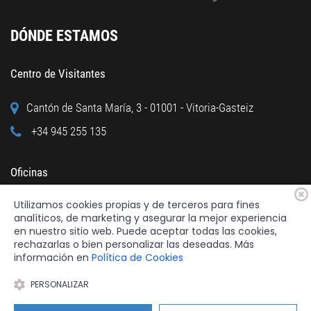
DÓNDE ESTAMOS
Centro de Visitantes
Cantón de Santa María, 3 - 01001 - Vitoria-Gasteiz
+34 945 255 135
Oficinas
Utilizamos cookies propias y de terceros para fines
Calle Cuchillería, 95 - 01001 - Vitoria-Gasteiz
analíticos, de marketing y asegurar la mejor experiencia
+34 945 122 160
en nuestro sitio web. Puede aceptar todas las cookies,
rechazarlas o bien personalizar las deseadas. Más
información en
Política de Cookies
PERSONALIZAR