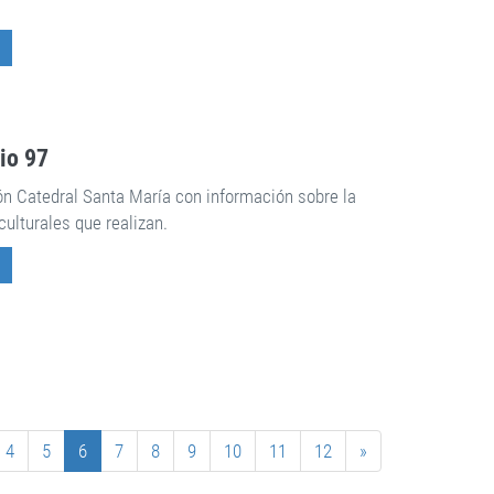
rio 97
ón Catedral Santa María con información sobre la
culturales que realizan.
4
5
6
7
8
9
10
11
12
»