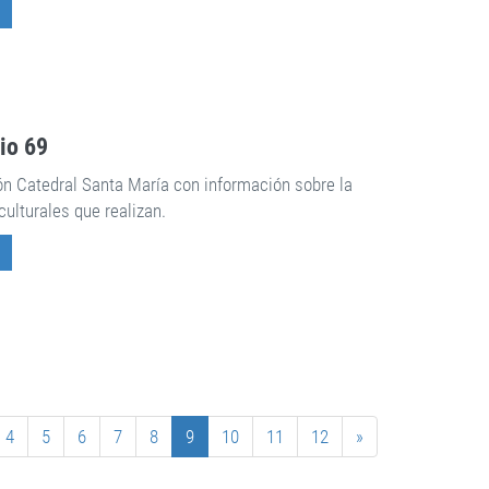
rio 69
ón Catedral Santa María con información sobre la
culturales que realizan.
4
5
6
7
8
9
10
11
12
»