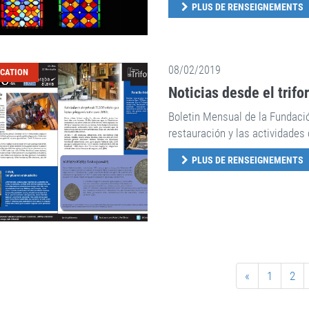
PLUS DE RENSEIGNEMENTS
08/02/2019
ICATION
Noticias desde el trifo
Boletin Mensual de la Fundaci
restauración y las actividades 
PLUS DE RENSEIGNEMENTS
«
1
2