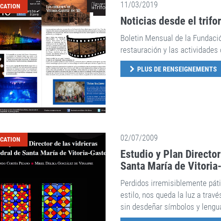
11/03/2019
ICATION
Noticias desde el trifo
Boletin Mensual de la Fundaci
restauración y las actividades 
PLUS DE RENSEIGNEMENTS
02/07/2009
ICATION
Estudio y Plan Director
Santa María de Vitoria-
Perdidos irremisiblemente páti
estilo, nos queda la luz a trav
sin desdeñar símbolos y leng