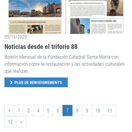
09/11/2020
Noticias desde el triforio 88
Boletín Mensual de la Fundación Catedral Santa María con
información sobre la restauración y las actividades culturales
que realizan.
PLUS DE RENSEIGNEMENTS
«
1
2
4
5
6
7
8
9
10
11
12
»