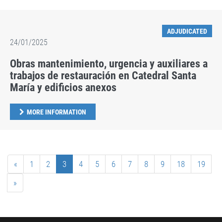
ADJUDICATED
24/01/2025
Obras mantenimiento, urgencia y auxiliares a
trabajos de restauración en Catedral Santa
María y edificios anexos
MORE INFORMATION
«
1
2
3
4
5
6
7
8
9
18
19
»