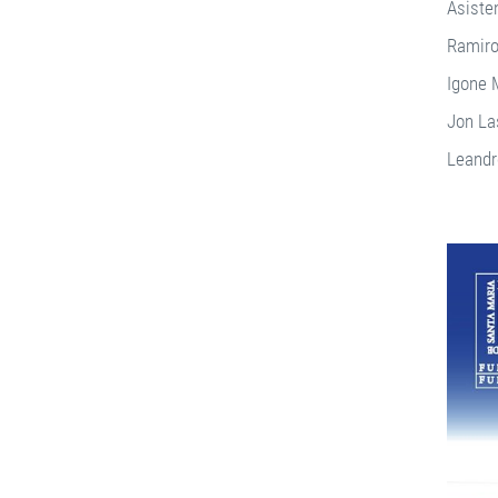
Asiste
Ramiro
Igone 
Jon La
Leandr