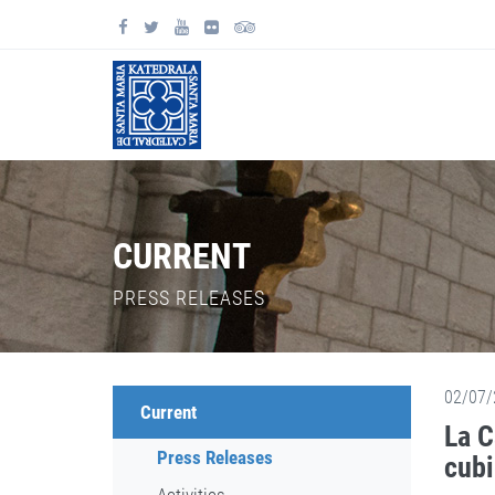
CURRENT
PRESS RELEASES
02/07/
Current
La C
Press Releases
cubi