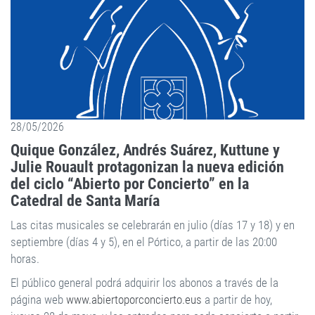
28/05/2026
Quique González, Andrés Suárez, Kuttune y
Julie Rouault protagonizan la nueva edición
del ciclo “Abierto por Concierto” en la
Catedral de Santa María
Las citas musicales se celebrarán en julio (días 17 y 18) y en
septiembre (días 4 y 5), en el Pórtico, a partir de las 20:00
horas.
El público general podrá adquirir los abonos a través de la
página web
www.abiertoporconcierto.eus
a partir de hoy,