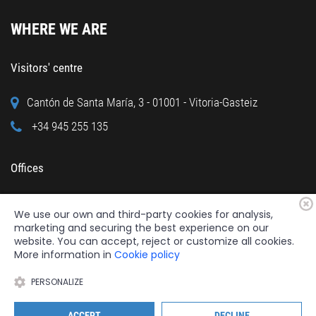
WHERE WE ARE
Visitors' centre
Cantón de Santa María, 3 - 01001 - Vitoria-Gasteiz
+34 945 255 135
Offices
Calle Cuchillería, 95 - 01001 - Vitoria-Gasteiz
We use our own and third-party cookies for analysis,
+34 945 122 160
marketing and securing the best experience on our
website. You can accept, reject or customize all cookies.
More information in
Cookie policy
PERSONALIZE
2026 © Fundación Catedral Santa María
All rights reserved.
ACCEPT
DECLINE