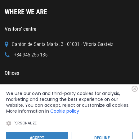
WHERE WE ARE
Visitors' centre
Cantón de Santa María, 3 - 01001 - Vitoria-Gasteiz
+34 945 255 135
Offices
Calle Cuchillería, 95 - 01001 - Vitoria-Gasteiz
We use our own and third-party cookies for analysis,
+34 945 122 160
marketing and securing the best experience on our
website. You can accept, reject or customize all cookies.
More information in
Cookie policy
PERSONALIZE
2026 © Fundación Catedral Santa María
All rights reserved.
ACCEPT
DECLINE