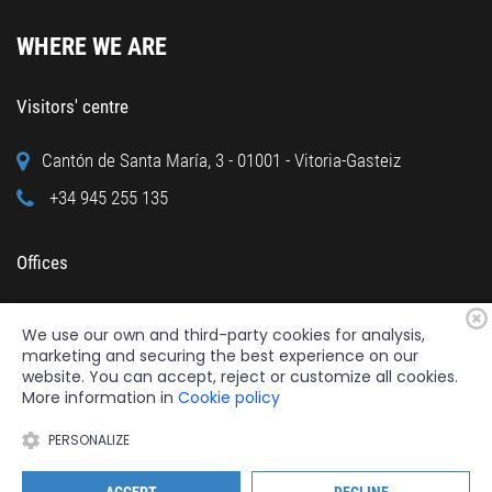
WHERE WE ARE
Visitors' centre
Cantón de Santa María, 3 - 01001 - Vitoria-Gasteiz
+34 945 255 135
Offices
Calle Cuchillería, 95 - 01001 - Vitoria-Gasteiz
We use our own and third-party cookies for analysis,
+34 945 122 160
marketing and securing the best experience on our
website. You can accept, reject or customize all cookies.
More information in
Cookie policy
PERSONALIZE
2026 © Fundación Catedral Santa María
All rights reserved.